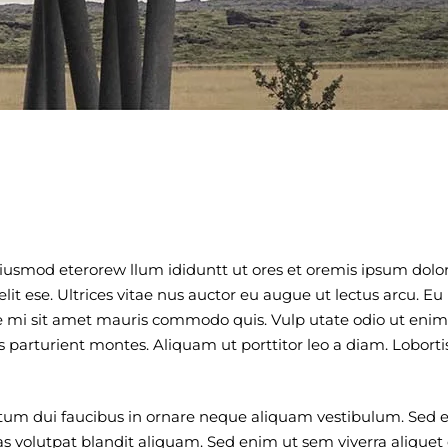
 eiusmod eterorew llum ididuntt ut ores et oremis ipsum dolor
elit ese. Ultrices vitae nus auctor eu augue ut lectus arcu. E
ate mi sit amet mauris commodo quis. Vulp utate odio ut enim
 parturient montes. Aliquam ut porttitor leo a diam. Loborti
entum dui faucibus in ornare neque aliquam vestibulum. Sed
s volutpat blandit aliquam. Sed enim ut sem viverra aliquet 