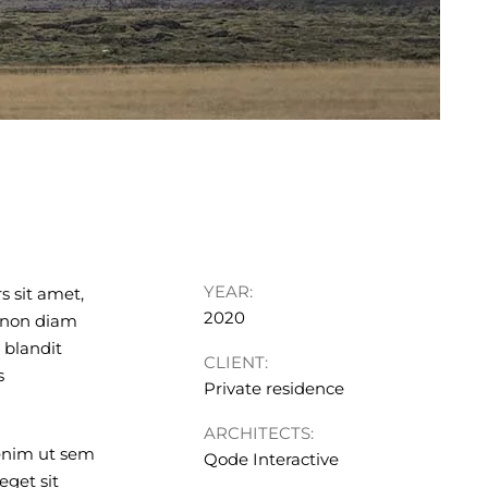
YEAR:
s sit amet,
2020
u non diam
 blandit
CLIENT:
s
Private residence
ARCHITECTS:
 enim ut sem
Qode Interactive
eget sit