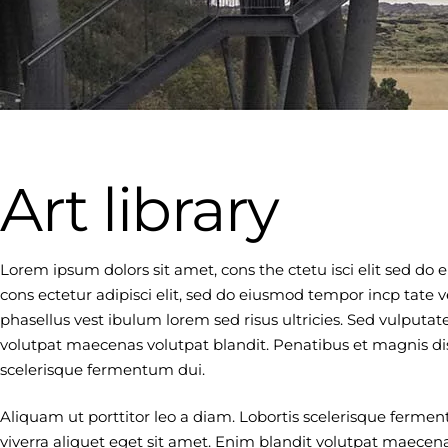
Art library
Lorem ipsum dolors sit amet, cons the ctetu isci elit sed do
cons ectetur adipisci elit, sed do eiusmod tempor incp tate v
phasellus vest ibulum lorem sed risus ultricies. Sed vulput
volutpat maecenas volutpat blandit. Penatibus et magnis dis
scelerisque fermentum dui.
Aliquam ut porttitor leo a diam. Lobortis scelerisque ferm
viverra aliquet eget sit amet. Enim blandit volutpat maecena