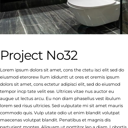
Project No32
Lorem ipsum dolors sit amet, cons the ctetu isci elit sed do
eiusmod eterorew llum ididuntt ut ores et oremis ipsum
dolors sit amet, cons ectetur adipisci elit, sed do eiusmod
tempor incp tate velit ese. Ultrices vitae nus auctor eu
augue ut lectus arcu. Eu non diam phasellus vest ibulum
lorem sed risus ultricies. Sed vulputate mi sit amet mauris
commodo quis. Vulp utate odio ut enim blandit volutpat
maecenas volutpat blandit. Penatibus et magnis dis
parturient montes. Aliquam ut porttitor leo a diam. Lobortis