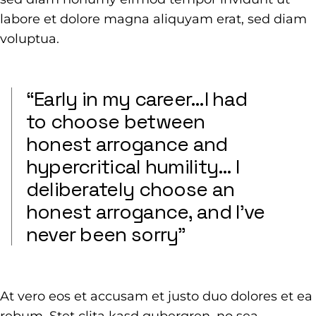
labore et dolore magna aliquyam erat, sed diam
voluptua.
“Early in my career…I had
to choose between
honest arrogance and
hypercritical humility… I
deliberately choose an
honest arrogance, and I’ve
never been sorry”
At vero eos et accusam et justo duo dolores et ea
rebum. Stet clita kasd gubergren, no sea