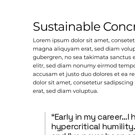
Sustainable Conc
Lorem ipsum dolor sit amet, consetet
magna aliquyam erat, sed diam volupt
gubergren, no sea takimata sanctus e
elitr, sed diam nonumy eirmod tempor
accusam et justo duo dolores et ea 
dolor sit amet, consetetur sadipscin
erat, sed diam voluptua.
“Early in my career…
hypercritical humilit