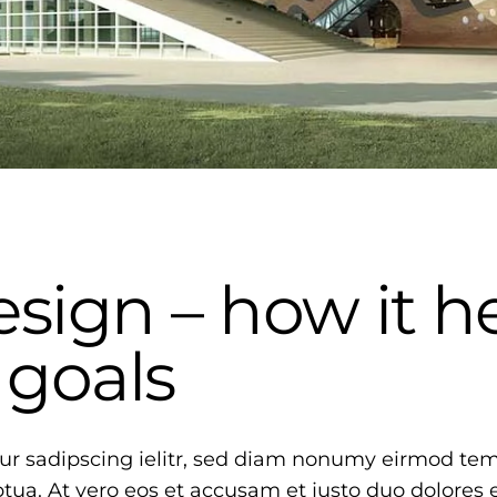
esign – how it h
 goals
ur sadipscing ielitr, sed diam nonumy eirmod tem
ua. At vero eos et accusam et justo duo dolores 