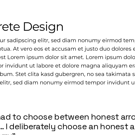
rete Design
ur sadipscing elitr, sed diam nonumy eirmod temp
ua. At vero eos et accusam et justo duo dolores e
st Lorem ipsum dolor sit amet. Lorem ipsum dolor
 invidunt ut labore et dolore magna aliquyam era
rebum. Stet clita kasd gubergren, no sea takimat
g elitr, sed diam nonumy eirmod tempor invidunt 
I had to choose between honest ar
y… I deliberately choose an honest 