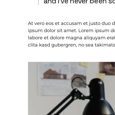
and I’ve never been s
At vero eos et accusam et justo duo 
ipsum dolor sit amet. Lorem ipsum do
labore et dolore magna aliquyam erat
clita kasd gubergren, no sea takimat