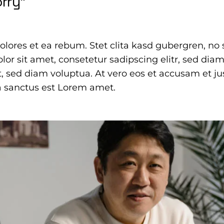
orry”
dolores et ea rebum. Stet clita kasd gubergren, n
lor sit amet, consetetur sadipscing elitr, sed d
, sed diam voluptua. At vero eos et accusam et ju
a sanctus est Lorem amet.