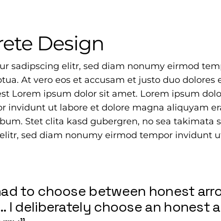
rete Design
ur sadipscing elitr, sed diam nonumy eirmod temp
ua. At vero eos et accusam et justo duo dolores e
st Lorem ipsum dolor sit amet. Lorem ipsum dolor
 invidunt ut labore et dolore magna aliquyam era
rebum. Stet clita kasd gubergren, no sea takimat
g elitr, sed diam nonumy eirmod tempor invidunt 
I had to choose between honest ar
y… I deliberately choose an honest 