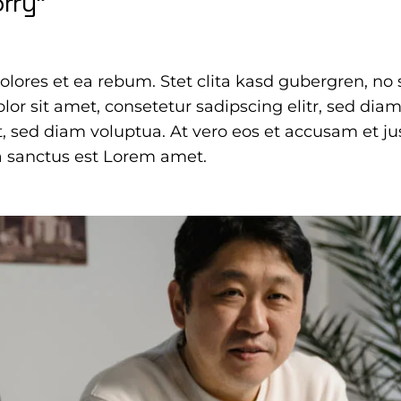
orry”
dolores et ea rebum. Stet clita kasd gubergren, n
lor sit amet, consetetur sadipscing elitr, sed d
, sed diam voluptua. At vero eos et accusam et ju
a sanctus est Lorem amet.