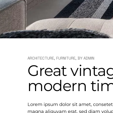
ARCHITECTURE
FURNITURE
BY
ADMIN
Great vintag
modern ti
Lorem ipsum dolor sit amet, consetet
magna aliquyam erat, sed diam volupt