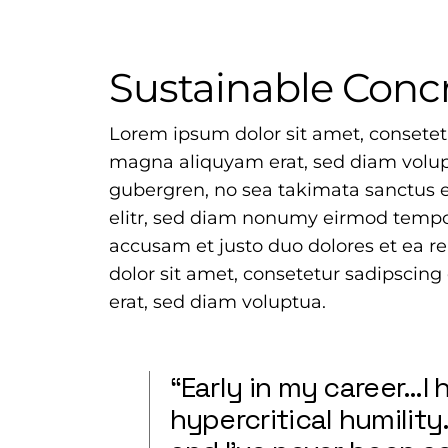
Sustainable Conc
Lorem ipsum dolor sit amet, consetet
magna aliquyam erat, sed diam volupt
gubergren, no sea takimata sanctus e
elitr, sed diam nonumy eirmod tempor
accusam et justo duo dolores et ea 
dolor sit amet, consetetur sadipscin
erat, sed diam voluptua.
“Early in my career…
hypercritical humilit