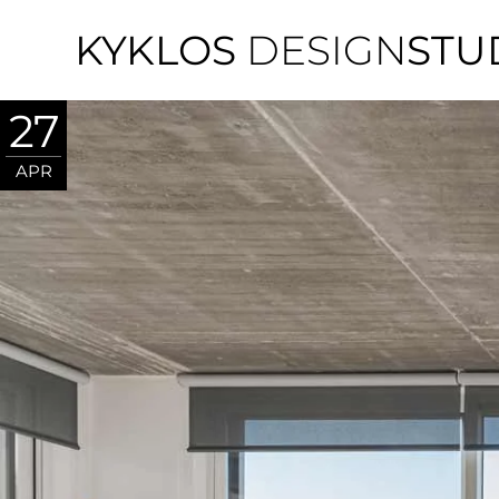
KYKLOS
DESIGN
STU
27
APR