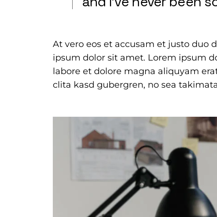
and I’ve never been s
At vero eos et accusam et justo duo 
ipsum dolor sit amet. Lorem ipsum do
labore et dolore magna aliquyam erat
clita kasd gubergren, no sea takimat